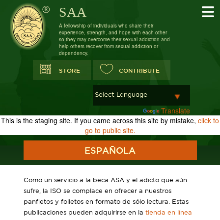
SAA
A fellowship of individuals who share their
experience, strength, and hope with each other
so they may overcome their sexual addiction and
help others recover from sexual addiction or
dependency.
STORE
CONTRIBUTE
Powered by
Translate
This is the staging site. If you came across this site by mistake,
click to
go to public site.
ESPAÑOLA
Como un servicio a la beca ASA y el adicto que aún
sufre, la ISO se complace en ofrecer a nuestros
panfletos y folletos en formato de sólo lectura. Estas
publicaciones pueden adquirirse en la
tienda en línea