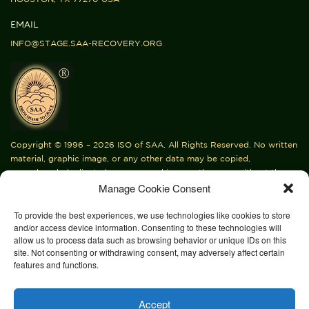
EMAIL
INFO@STAGE.SAA-RECOVERY.ORG
Copyright © 1996 – 2026 ISO of SAA. All Rights Reserved. No written
material, graphic image, or any other data may be copied,
reproduced, duplicated, or conveyed in any other way without the
Manage Cookie Consent
express written permission of International Service Organization of
SAA, Inc.
To provide the best experiences, we use technologies like cookies to store
Be advised that under Texas State law, disclosures of abuse or
and/or access device information. Consenting to these technologies will
neglect of minors must be reported to the authorities. Please consult
allow us to process data such as browsing behavior or unique IDs on this
local laws and regulations related to mandatory reporters.
site. Not consenting or withdrawing consent, may adversely affect certain
features and functions.
Accept